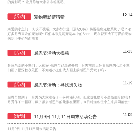
的剪影呢？ 让月秀给大家公布答案吧。
12-14
[活动]
宠物剪影猜猜猜
亲爱的小主们， 好久不见啦~ 大家都知道《熹妃Q传》将要推出宠物系统了吧？ 有
好多月秀喜欢的宠物呢~ 它们本来是萌宠副本中的Boss，现在都变成了可爱的宠物
来到小主们的面前啦！
11-23
[活动]
感恩节活动大揭秘
各位亲爱的小主们，大家好~感恩节已经过去啦，月秀前两天怀着感恩的心给小主
们画了幅深秋夜景图，不知道小主们找齐画上的感恩节元素了吗？
11-19
[活动]
感恩节活动：寻找遗失物
感恩节快到了，月秀为大家准备了一份神秘礼物。但这份礼物可不是随便给的哦！
月秀作了一幅画，藏了很多感恩节的元素在里面，今日特邀各位小主来共同鉴赏~
11-09
[活动]
11月9日-11月11日周末活动公告
11月9日-11月11日周末活动公告