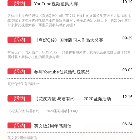
10-19
[活动]
YouTube视频征集大赛
各位小主是否还记得《熹妃Q传》国际英文版上线时的＃娘娘学英语＃大型视频挑
战赛呢？这次月秀拜托怡亲王向慕凌辰请旨，慕凌辰决定大赦天下，再次为小主们
带来新的视频大赛，而且只要参与就有奖喔！
09-29
[活动]
《熹妃Q传》国际版同人作品大奖赛
时装设计、同人画作、COSPLAY！ 只要你够胆来秀，就有机会赢取自己设计的专
属时装！期待小主们的踊跃参与哦~
08-02
[活动]
参与Youtube创意活动送奖品
熹妃Q传又有活动啦~
12-16
[活动]
【花溪方镜 与君有约——2020圣诞活动】FAQ
【花溪方镜 与君有约——2020圣诞活动】FAQ
06-24
[活动]
英文版2周年感谢信
英文版2周年感谢信