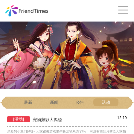
最新
新闻
公告
活动
12-19
[活动]
宠物剪影大揭秘
亲爱的小主们好呀~ 大家都去游戏里体验宠物系统了吗！ 有没有猜到月秀给大家拍