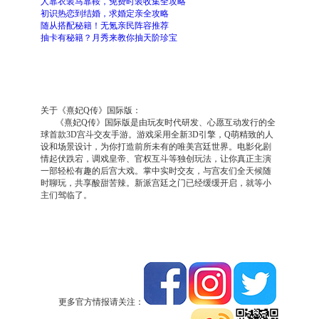
人靠衣装马靠鞍，免费时装收集全攻略
初识热恋到结婚，求婚定亲全攻略
随从搭配秘籍！无氪亲民阵容推荐
抽卡有秘籍？月秀来教你抽天阶珍宝
关于《熹妃Q传》国际版：
《熹妃Q传》国际版是由玩友时代研发、心愿互动发行的全
球首款3D宫斗交友手游。游戏采用全新3D引擎，Q萌精致的人
设和场景设计，为你打造前所未有的唯美宫廷世界。电影化剧
情起伏跌宕，调戏皇帝、官权互斗等独创玩法，让你真正主演
一部轻松有趣的后宫大戏。掌中实时交友，与宫友们全天候随
时聊玩，共享酸甜苦辣。新派宫廷之门已经缓缓开启，就等小
主们驾临了。
更多官方情报请关注：