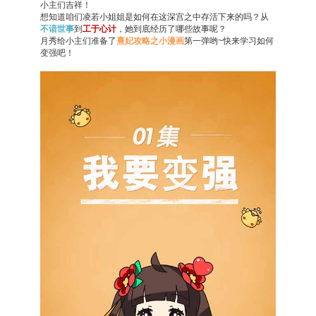
小主们吉祥！
想知道咱们凌若小姐姐是如何在这深宫之中存活下来的吗？从
不谙世事
到
工于心计
，她到底经历了哪些故事呢？
月秀给小主们准备了
熹妃攻略之小漫画
第一弹哟~快来学习如何
变强吧！